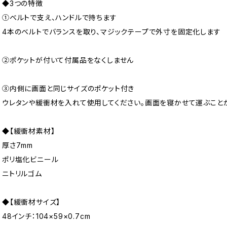
◆3つの特徴
①ベルトで支え、ハンドルで持ちます
4本のベルトでバランスを取り、マジックテープで外寸を固定化します
②ポケットが付いて付属品をなくしません
③内側に画面と同じサイズのポケット付き
ウレタンや緩衝材を入れて使用してください。画面を寝かせて運ぶこと
◆【緩衝材素材】
厚さ7mm
ポリ塩化ビニール
ニトリルゴム
◆【緩衝材サイズ】
48インチ：104×59×0.7cm