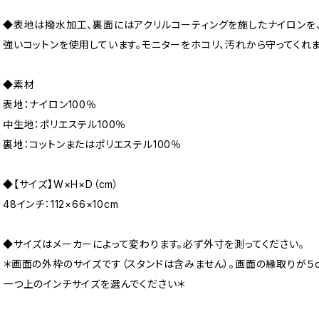
◆表地は撥水加工、裏面にはアクリルコーティングを施したナイロンを
強いコットンを使用しています。モニターをホコリ、汚れから守ってくれま
◆素材
表地：ナイロン100％
中生地：ポリエステル100％
裏地：コットンまたはポリエステル100％
◆【サイズ】W×H×D（cm）
48インチ：112×66×10cm
◆サイズはメーカーによって変わります。必ず外寸を測ってください。
＊画面の外枠のサイズです（スタンドは含みません）。画面の縁取りが５c
一つ上のインチサイズを選んでください＊